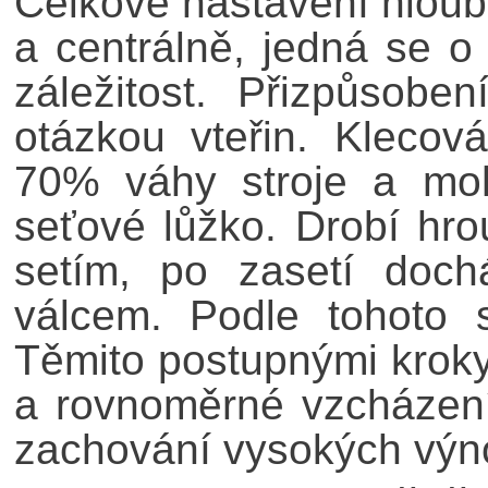
Celkové nastavení hloubk
a centrálně, jedná se o
záležitost. Přizpůsob
otázkou vteřin. Klecov
70% váhy stroje a moh
seťové lůžko. Drobí hro
setím, po zasetí doc
válcem. Podle tohoto 
Těmito postupnými kroky 
a rovnoměrné vzcházení 
zachování vysokých výn