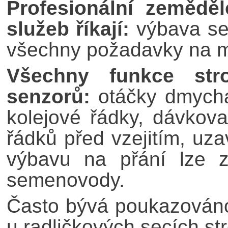
Profesionální zeměděl
služeb říkají:
výbava sec
všechny požadavky na mo
Všechny funkce str
senzorů:
otáčky dmychad
kolejové řádky, dávkova
řádků před vzejitím, uza
výbavu na přání lze zv
semenovody.
Často bývá poukazováno
u radličkových secích st