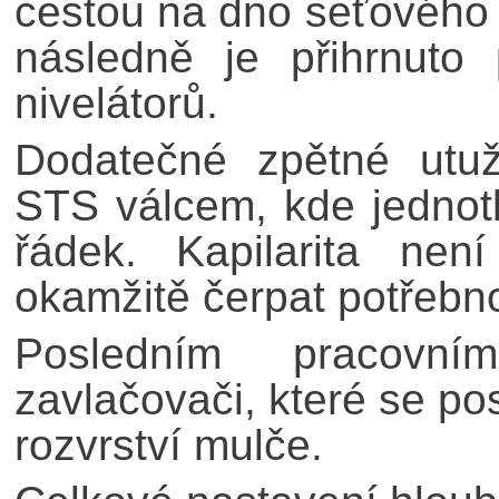
cestou na dno seťového 
následně je přihrnut
nivelátorů.
Dodatečné zpětné utu
STS válcem, kde jednotl
řádek. Kapilarita ne
okamžitě čerpat potřebn
Posledním pracovn
zavlačovači, které se po
rozvrství mulče.