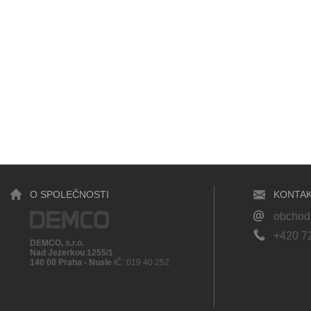
O SPOLEČNOSTI
KONTAK
obcho
+420 7
DEMCO, s.r.o.
Nad Jezerkou 1255/1
140 00 Praha - Nusle
IČ: 019 40 252