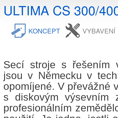
ULTIMA CS 300/40
KONCEPT
VYBAVENÍ
Secí stroje s řešením 
jsou v Německu v techn
opomíjené. V převážné vě
s diskovým výsevním z
profesionálním zeměděl