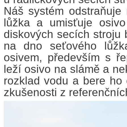
Náš systém odstraňuje 
lůžka a umisťuje osiv
diskových secích stroju
na dno seťového lůžk
osivem, především s ř
leží osivo na slámě a nek
rozklad vodu a bere ho
zkušenosti z referenčníc