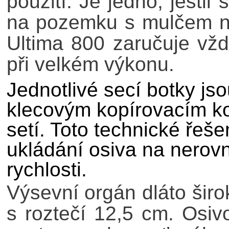
použití. Je jedno, jestl
na pozemku s mulčem ne
Ultima 800 zaručuje vž
při velkém výkonu.
Jednotlivé secí botky j
klecovým kopírovacím k
setí. Toto technické řeš
ukládání osiva na nerov
rychlosti.
Výsevní orgán dláto širo
s roztečí 12,5 cm. Osi