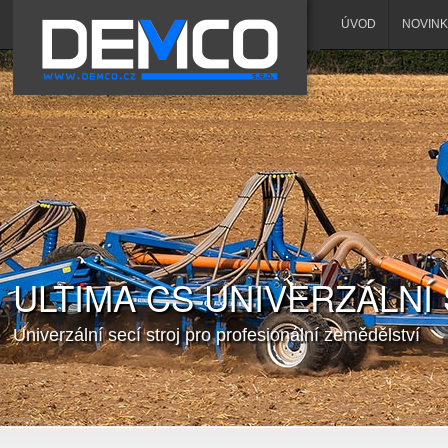
ÚVOD
NOVINK
ULTIMA CS UNIVERZÁLNÍ 
Univerzální secí stroj pro profesionální zemědělství