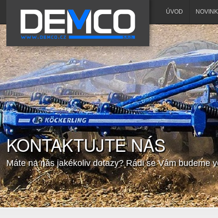
ÚVOD
NOVINK
KONTAKTUJTE NÁS
Máte na nás jakékoliv dotazy? Rádi se Vám budeme v