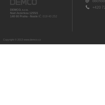
obcho
+420 7
DEMCO, s.r.o.
Nad Jezerkou 1255/1
140 00 Praha - Nusle
IČ: 019 40 252
Copyright © 2013
www.demco.cz